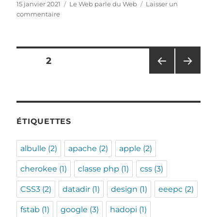
Publié
Catégories
15 janvier 2021
Le Web parle du Web
Laisser un
le
sur
commentaire
WhatsApp,
Signal
et
Telegram
Pagination
PAGE
2
sont
dans
PAG
PAG
des
un
E
E
bateau…
PRÉ
SUIV
publications
CÉD
ANT
ENT
E
ÉTIQUETTES
E
albulle
(2)
apache
(2)
apple
(2)
cherokee
(1)
classe php
(1)
css
(3)
CSS3
(2)
datadir
(1)
design
(1)
eeepc
(2)
fstab
(1)
google
(3)
hadopi
(1)