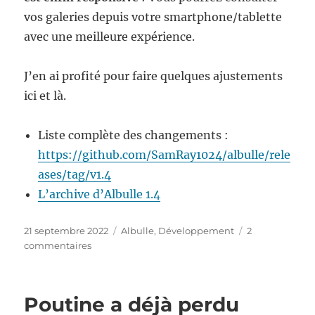
les
vos galeries depuis votre smartphone/tablette
dossier
avec une meilleure expérience.
spécia
de
votre
J’en ai profité pour faire quelques ajustements
boîte
ici et là.
mail
Liste complète des changements :
https://github.com/SamRay1024/albulle/rele
ases/tag/v1.4
L’archive d’Albulle 1.4
Publié
Catégories
21 septembre 2022
Albulle
,
Développement
2
le
sur
commentaires
Albulle
1.4
est
Poutine a déjà perdu
responsive