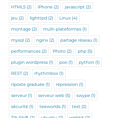
HTML5
(2)
iPhone
(2)
javascript
(2)
jeu
(2)
lighttpd
(2)
Linux
(4)
montage
(2)
multi-plateformes
(1)
mysql
(2)
nginx
(2)
partage réseau
(1)
performances
(2)
Photo
(2)
php
(5)
plugin wordpress
(1)
poo
(1)
python
(1)
REST
(2)
rhythmbox
(1)
riposte graduée
(1)
répression
(1)
serveur
(1)
serveur web
(5)
swype
(1)
sécurité
(1)
teeworlds
(1)
test
(2)
Tilt-Shift
(2)
ubuntu
(2)
webkit
(2)