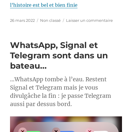
l’histoire est bel et bien finie
Publié
Catégories
sur
26 mars 2022
Non classé
Laisser un commentaire
le
Poutine
a
déjà
WhatsApp, Signal et
perdu
Telegram sont dans un
bateau…
…WhatsApp tombe à l’eau. Restent
Signal et Telegram mais je vous
divulgâche la fin : je passe Telegram
aussi par dessus bord.