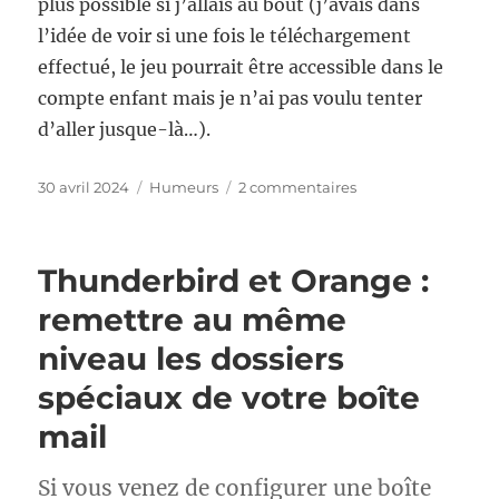
plus possible si j’allais au bout (j’avais dans
l’idée de voir si une fois le téléchargement
effectué, le jeu pourrait être accessible dans le
compte enfant mais je n’ai pas voulu tenter
d’aller jusque-là…).
Publié
Catégories
sur
30 avril 2024
Humeurs
2 commentaires
le
Demander
un
remboursement
Thunderbird et Orange :
Playstation
remettre au même
niveau les dossiers
spéciaux de votre boîte
mail
Si vous venez de configurer une boîte