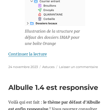
Illustration de la structure par
défaut des dossiers IMAP pour
une boîte Orange
de « Thunderbird et Orange : re
Continuer la lecture
Publié
Catégories
sur
24 novembre 2023
Astuces
Laisser un commentaire
le
Thunde
et
Orange
Albulle 1.4 est responsive
:
remett
au
Voilà qui est fait :
le thème par défaut d’Albulle
même
niveau
est enfin responsive
! Vous pourrez consulter